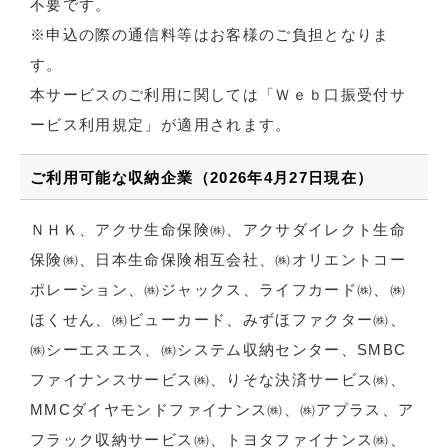
不要です。
※申込の際の通信料等はお客様のご負担となりま
す。
本サービスのご利用に関しては「Ｗｅｂ口振受付サ
ービス利用規定」が適用されます。
ご利用可能な収納企業（2026年4月27日現在）
ＮＨＫ、アクサ生命保険㈱、アクサダイレクト生命
保険㈱、日本生命保険相互会社、㈱オリエントコー
ポレーション、㈱ジャックス、ライフカード㈱、㈱
ほくせん、㈱ビューカード、みずほファクター㈱、
㈱シーエスエス、㈱システム収納センター、SMBC
ファイナンスサービス㈱、りそな決済サービス㈱、
MMCダイヤモンドファイナンス㈱、㈱アプラス、ア
フラック収納サービス㈱、トヨタファイナンス㈱、