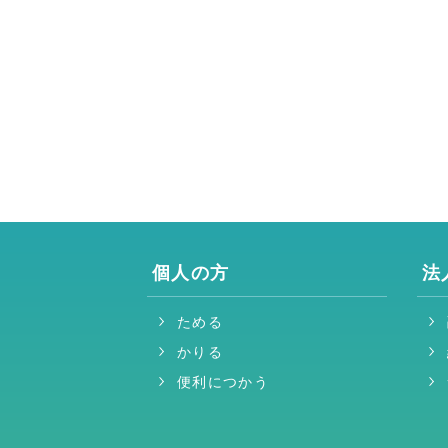
個人の方
法
ためる
かりる
便利につかう