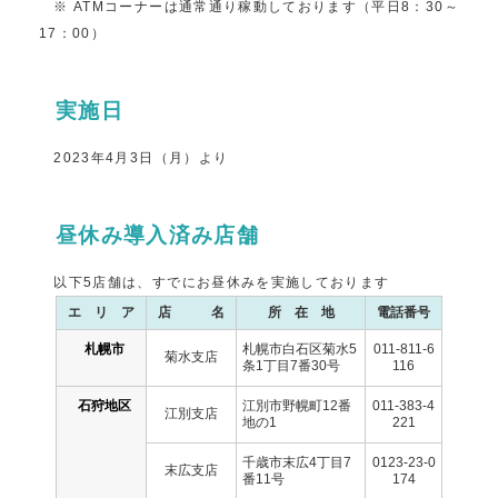
※ ATMコーナーは通常通り稼動しております（平日8：30～
17：00）
実施日
2023年4月3日（月）より
昼休み導入済み店舗
以下5店舗は、すでにお昼休みを実施しております
エ リ ア
店 名
所 在 地
電話番号
札幌市
札幌市白石区菊水5
011-811-6
菊水支店
条1丁目7番30号
116
石狩地区
江別市野幌町12番
011-383-4
江別支店
地の1
221
千歳市末広4丁目7
0123-23-0
末広支店
番11号
174