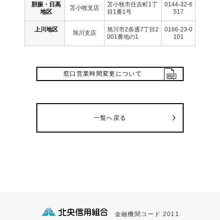
胆振・日高
苫小牧市住吉町1丁
0144-32-6
苫小牧支店
地区
目1番1号
517
上川地区
旭川市2条通7丁目2
0166-23-0
旭川支店
001番地の1
101
窓口営業時間変更について
一覧へ戻る
金融機関コード 2011