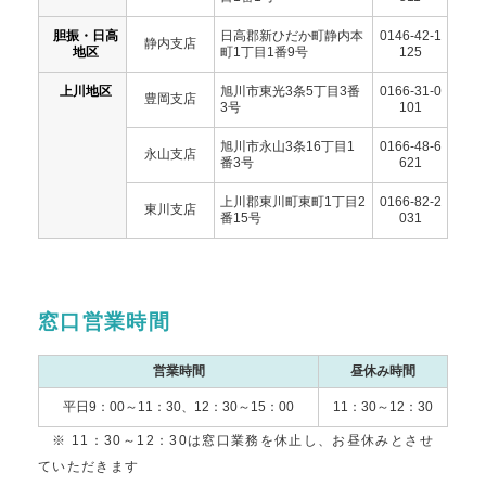
胆振・日高
日高郡新ひだか町静内本
0146-42-1
静内支店
地区
町1丁目1番9号
125
上川地区
旭川市東光3条5丁目3番
0166-31-0
豊岡支店
3号
101
旭川市永山3条16丁目1
0166-48-6
永山支店
番3号
621
上川郡東川町東町1丁目2
0166-82-2
東川支店
番15号
031
窓口営業時間
営業時間
昼休み時間
平日9：00～11：30、12：30～15：00
11：30～12：30
※ 11：30～12：30は窓口業務を休止し、お昼休みとさせ
ていただきます