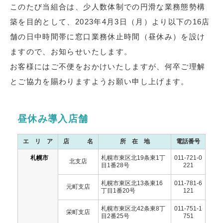
このたび当組合は、少人数体制での円滑な業務態勢構
築を目的として、2023年4月3日（月）より以下の16店
舗の日中時間帯に窓口業務休止時間（昼休み）を設け
ますので、お知らせいたします。
お客様にはご不便をおかけいたしますが、何卒ご理解
とご協力を賜わりますようお願い申し上げます。
昼休み導入店舗
エ リ ア
店 名
所 在 地
電話番号
札幌市
札幌市東区北19条東1丁
011-721-0
北支店
目1番28号
221
札幌市東区北13条東16
011-781-6
元町支店
丁目1番20号
121
札幌市東区北42条東8丁
011-751-1
栄町支店
目2番25号
751