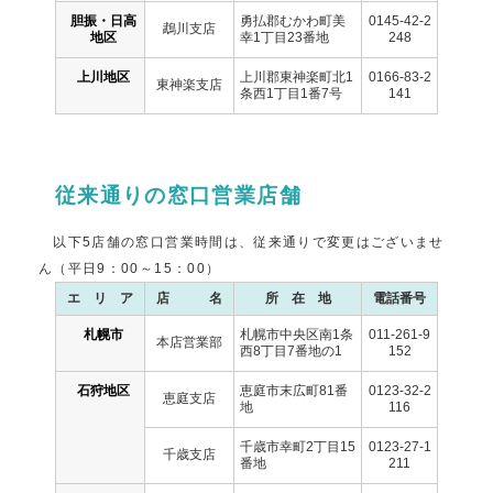
胆振・日高
勇払郡むかわ町美
0145-42-2
鵡川支店
地区
幸1丁目23番地
248
上川地区
上川郡東神楽町北1
0166-83-2
東神楽支店
条西1丁目1番7号
141
従来通りの窓口営業店舗
以下5店舗の窓口営業時間は、従来通りで変更はございませ
ん（平日9：00～15：00）
エ リ ア
店 名
所 在 地
電話番号
札幌市
札幌市中央区南1条
011-261-9
本店営業部
西8丁目7番地の1
152
石狩地区
恵庭市末広町81番
0123-32-2
恵庭支店
地
116
千歳市幸町2丁目15
0123-27-1
千歳支店
番地
211